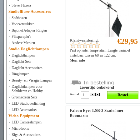
Slave Flitsers
Studioflitser Accessoires
Softboxen
Voorzetstukken
Bajonet Adapter Ringen
Flitsparaplu's
€29,95
Klantwaardering:
Andere Merken
Studio Daglichtlampen
Past op ieder lampstatief. Lengte variabel
instelbaar tussen 68 en 122 cm.
Daglichtlampen
Meer info
Daglicht Sets
Daglicht Accessoires
Ringlampen
Beauty- en Visagie Lampen
Daglichtlampen voor
Schilderen en Hobby
Aantal:
Greenscreen Sets
LED Studioverlichting
LED Accessoires
Falcon Eyes LSB-2 Statief met
Boomarm
Video Equipment
LED Cameralampen
Microfoons
Rigs & Accessoires