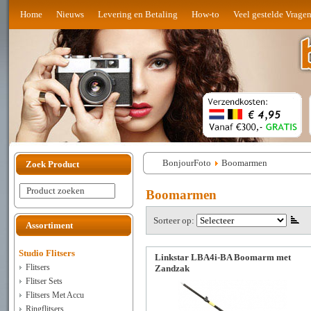
Home
Nieuws
Levering en Betaling
How-to
Veel gestelde Vrage
BonjourFoto
Boomarmen
Zoek Product
Product zoeken
Boomarmen
Sorteer op:
Assortiment
Studio Flitsers
Linkstar LBA4i-BA Boomarm met
Flitsers
Zandzak
Flitser Sets
Flitsers Met Accu
Ringflitsers