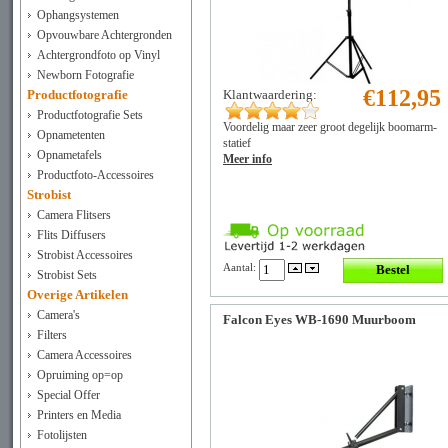
Ophangsystemen
Opvouwbare Achtergronden
Achtergrondfoto op Vinyl
Newborn Fotografie
€112,95
Klantwaardering:
Productfotografie
Productfotografie Sets
Voordelig maar zeer groot degelijk boomarm-
Opnametenten
statief
Opnametafels
Meer info
Productfoto-Accessoires
Strobist
Camera Flitsers
Flits Diffusers
Strobist Accessoires
Aantal:
Strobist Sets
Overige Artikelen
Camera's
Falcon Eyes WB-1690 Muurboom
Filters
Camera Accessoires
Opruiming op=op
Special Offer
Printers en Media
Fotolijsten