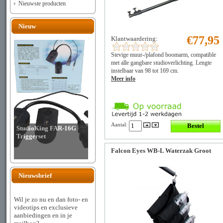
Nieuwste producten
Nieuw
€77,95
Klantwaardering:
Stevige muur-/plafond boomarm, compatible
met alle gangbare studioverlichting. Lengte
instelbaar van 98 tot 169 cm.
Meer info
Aantal:
StudioKing FAR-16G
Triggerset
Falcon Eyes WB-L Waterzak Groot
Nieuwsbrief
Wil je zo nu en dan foto- en
videotips en exclusieve
aanbiedingen en in je