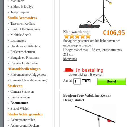
Stabilizers
Sliders & Dollys
Teleprompters
Studio Accessoires
Tassen en Koffers
Studio Effectmachines
€106,95
Klantwaardering:
Mobiele Accu's
Lichtmeters
Stevig hengelstatief om het licht boven het
onderwerp te brengen
Hotshoes en Adapters
Hoogte statief max. 186 cm, lengte arm max
Reflectieschermen
211 cm
Beugels en Klemmen
Meer info
Reserve Onderdelen
Afstandsbedieningen
Flitsontstekers/Triggersets
Camera Afstandsbediening
Aantal:
Statieven
Camera Statieven
BonjourFoto ValuLine Zwaar
Lampstatieven
Hengelstatief
Boomarmen
Statief Wielen
Studio Achtergronden
Achtergrondrollen
Achtergrond Doeken