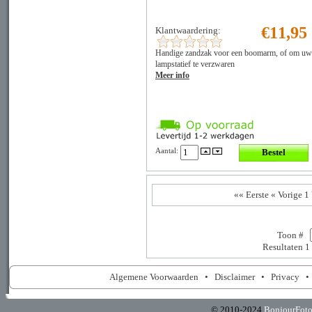
€11,95
Klantwaardering:
Handige zandzak voor een boomarm, of om uw
lampstatief te verzwaren
Meer info
Aantal:
«« Eerste
« Vorige
1
Toon #
Resultaten 1
Algemene Voorwaarden
•
Disclaimer
•
Privacy
© 2010-2024
BonjourFot