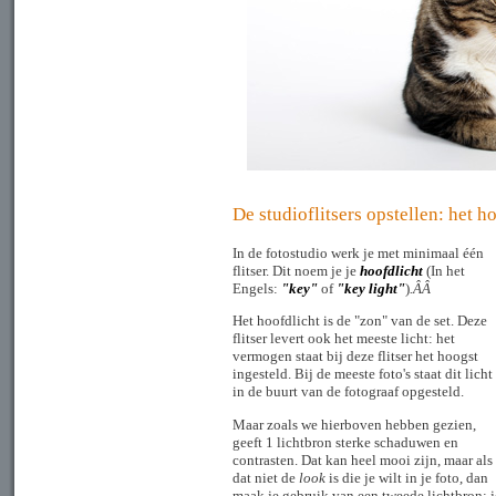
De studioflitsers opstellen: het h
In de fotostudio werk je met minimaal één
flitser. Dit noem je je
hoofdlicht
(In het
Engels:
"key"
of
"key light"
)
.ÂÂ
Het hoofdlicht is de "zon" van de set. Deze
flitser levert ook het meeste licht: het
vermogen staat bij deze flitser het hoogst
ingesteld. Bij de meeste foto's staat dit licht
in de buurt van de fotograaf opgesteld.
Maar zoals we hierboven hebben gezien,
geeft 1 lichtbron sterke schaduwen en
contrasten. Dat kan heel mooi zijn, maar als
dat niet de
look
is die je wilt in je foto, dan
maak je gebruik van een tweede lichtbron: j