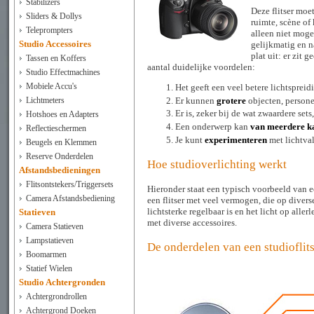
Stabilizers
Deze flitser moet
Sliders & Dollys
ruimte, scène of 
Teleprompters
alleen niet moge
Studio Accessoires
gelijkmatig en na
plat uit: er zit 
Tassen en Koffers
aantal duidelijke voordelen:
Studio Effectmachines
Mobiele Accu's
Het geeft een veel betere lichtsprei
Er kunnen
grotere
objecten, person
Lichtmeters
Er is, zeker bij de wat zwaardere sets
Hotshoes en Adapters
Een onderwerp kan
van meerdere k
Reflectieschermen
Je kunt
experimenteren
met lichtval
Beugels en Klemmen
Reserve Onderdelen
Hoe studioverlichting werkt
Afstandsbedieningen
Flitsontstekers/Triggersets
Hieronder staat een typisch voorbeeld van 
Camera Afstandsbediening
een flitser met veel vermogen, die op diver
lichtsterke regelbaar is en het licht op all
Statieven
met diverse accessoires.
Camera Statieven
Lampstatieven
De onderdelen van een studioflit
Boomarmen
Statief Wielen
Studio Achtergronden
Achtergrondrollen
Achtergrond Doeken