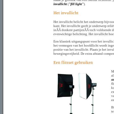
invullicht
(
"fill light"
).
Het invullicht
Het invullicht belicht het onderwerp bijvoor
kant. Het invullicht geeft je onderwerp reli
inÂÂ donkere partijenÂÂ toch voldoende det
evenwichtige belichting. Het invullicht hoeft
Een klassiek uitgangspunt voor het invullich
het vermogen van het hoofdlicht wordt inges
positie van het invullicht. Plaats je het inv
bewegingsvrijheid. De extra afstand compen
Een flitsset gebruiken
Me
al
st
fl
k
ex
ve
ee
Bi
t