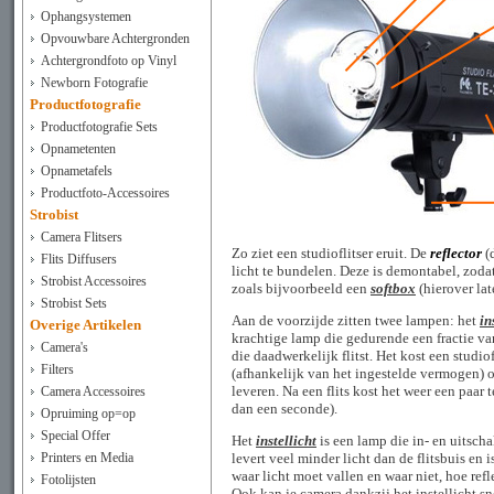
Ophangsystemen
Opvouwbare Achtergronden
Achtergrondfoto op Vinyl
Newborn Fotografie
Productfotografie
Productfotografie Sets
Opnametenten
Opnametafels
Productfoto-Accessoires
Strobist
Camera Flitsers
Zo ziet een studioflitser eruit. De
reflector
(
Flits Diffusers
licht te bundelen. Deze is demontabel, zoda
Strobist Accessoires
zoals bijvoorbeeld een
softbox
(hierover lat
Strobist Sets
Aan de voorzijde zitten twee lampen: het
in
Overige Artikelen
krachtige lamp die gedurende een fractie van
Camera's
die daadwerkelijk flitst. Het kost een studi
Filters
(afhankelijk van het ingestelde vermogen) 
leveren. Na een flits kost het weer een paar 
Camera Accessoires
dan een seconde).
Opruiming op=op
Special Offer
Het
instellicht
is een lamp die in- en uitsch
Printers en Media
levert veel minder licht dan de flitsbuis en
waar licht moet vallen en waar niet, hoe re
Fotolijsten
Ook kan je camera dankzij het
instellicht
sn