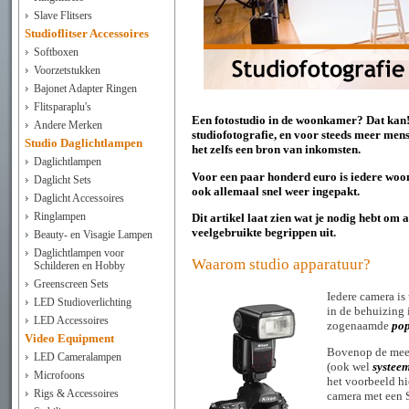
Slave Flitsers
Studioflitser Accessoires
Softboxen
Voorzetstukken
Bajonet Adapter Ringen
Flitsparaplu's
Een fotostudio in de woonkamer? Dat kan
Andere Merken
studiofotografie, en voor steeds meer mense
Studio Daglichtlampen
het zelfs een bron van inkomsten.
Daglichtlampen
Voor een paar honderd euro is iedere woon
Daglicht Sets
ook allemaal snel weer ingepakt.
Daglicht Accessoires
Ringlampen
Dit artikel laat zien wat je nodig hebt om 
veelgebruikte begrippen uit.
Beauty- en Visagie Lampen
Daglichtlampen voor
Waarom studio apparatuur?
Schilderen en Hobby
Greenscreen Sets
Iedere camera is u
LED Studioverlichting
in de behuizing 
LED Accessoires
zogenaamde
pop
Video Equipment
Bovenop de mees
LED Cameralampen
(ook wel
systeem
Microfoons
het voorbeeld hi
Rigs & Accessoires
camera met een S