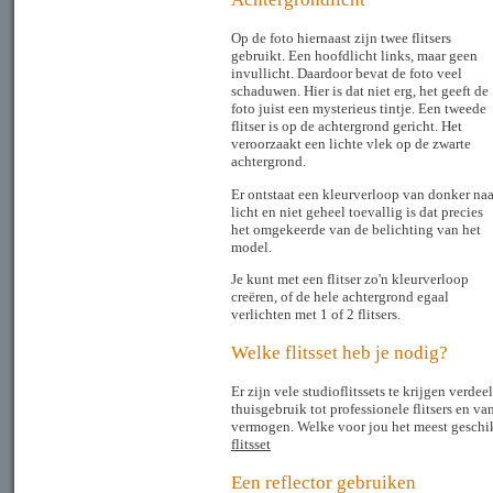
Op de foto hiernaast zijn twee flitsers
gebruikt. Een hoofdlicht links, maar geen
invullicht. Daardoor bevat de foto veel
schaduwen. Hier is dat niet erg, het geeft de
foto juist een mysterieus tintje. Een tweede
flitser is op de achtergrond gericht. Het
veroorzaakt een lichte vlek op de zwarte
achtergrond.
Er ontstaat een kleurverloop van donker naa
licht en niet geheel toevallig is dat precies
het omgekeerde van de belichting van het
model.
Je kunt met een flitser zo'n kleurverloop
creëren, of de hele achtergrond egaal
verlichten met 1 of 2 flitsers.
Welke flitsset heb je nodig?
Er zijn vele studioflitssets te krijgen verde
thuisgebruik tot professionele flitsers en va
vermogen. Welke voor jou het meest geschikt 
flitsset
Een reflector gebruiken