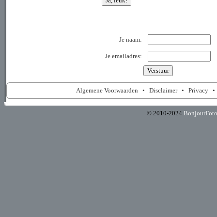
Je naam:
Je emailadres:
Algemene Voorwaarden
•
Disclaimer
•
Privacy
© 2010-2024
BonjourFot