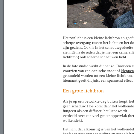
Het zonlicht is een kleine lichtbron en geef
scherpe overgang tussen het lichte en het d
zijn gezicht. Ook is in het schaduwgedeelte 
zien. Dit is de reden dat je met een camerafl
lichtbron) ook scherpe schaduwen hebt.
In de fotostudio werkt dit net zo. Door een st
voorzien van een conische snoot of
kleppen
gebundeld worden tot een kleine lichtbron.
hiernaast geeft dit juist een spannend effect 
Een grote lichtbron
Als je op een bewolkte dag buiten loopt, he
geen schaduw. Hoe komt dat? Het wolkend
fungeert als een diffuser: het licht wordt
verdeeld over een veel groter oppervlak (he
wolkendek).
Het licht dat afkomstig is van het wolkende
heeft een zeer grote spreiding en gaat als he