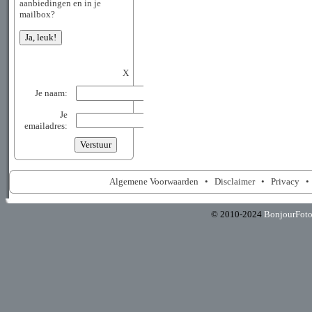
aanbiedingen en in je
mailbox?
X
Je naam:
Je
emailadres:
Algemene Voorwaarden
•
Disclaimer
•
Privacy
© 2010-2024
BonjourFot