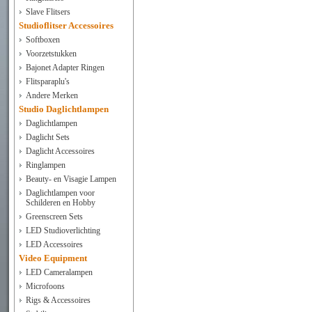
Slave Flitsers
Studioflitser Accessoires
Softboxen
Voorzetstukken
Bajonet Adapter Ringen
Flitsparaplu's
Andere Merken
Studio Daglichtlampen
Daglichtlampen
Daglicht Sets
Daglicht Accessoires
Ringlampen
Beauty- en Visagie Lampen
Daglichtlampen voor
Schilderen en Hobby
Greenscreen Sets
LED Studioverlichting
LED Accessoires
Video Equipment
LED Cameralampen
Microfoons
Rigs & Accessoires