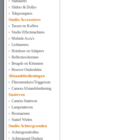
Stabilizers
Sliders & Dollys
Teleprompters
Studio Accessoires
Tassen en Koffers
Studio Effectmachines
Mobiele Accu's
Lichtmeters
Hotshoes en Adapters
Reflectieschermen
Beugels en Klemmen
Reserve Onderdelen
Afstandsbedieningen
Flitsontstekers/Triggersets
Camera Afstandsbediening
Statieven
Camera Statieven
Lampstatieven
Boomarmen
Statief Wielen
Studio Achtergronden
Achtergrondrollen
Achtergrond Doeken