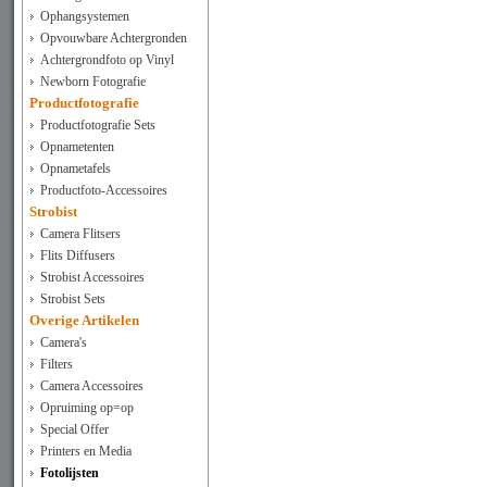
Ophangsystemen
Opvouwbare Achtergronden
Achtergrondfoto op Vinyl
Newborn Fotografie
Productfotografie
Productfotografie Sets
Opnametenten
Opnametafels
Productfoto-Accessoires
Strobist
Camera Flitsers
Flits Diffusers
Strobist Accessoires
Strobist Sets
Overige Artikelen
Camera's
Filters
Camera Accessoires
Opruiming op=op
Special Offer
Printers en Media
Fotolijsten