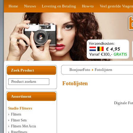
Home
Nieuws
Levering en Betaling
How-to
Veel gestelde Vrage
BonjourFoto
Fotolijsten
Zoek Product
Product zoeken
Fotolijsten
Assortiment
Digitale Fot
Studio Flitsers
Flitsers
Flitser Sets
Flitsers Met Accu
Ringflitsers