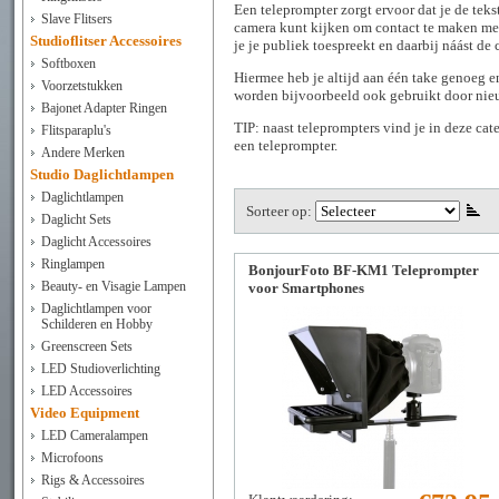
Een teleprompter zorgt ervoor dat je de teks
Slave Flitsers
camera kunt kijken om contact te maken met j
Studioflitser Accessoires
je je publiek toespreekt en daarbij náást de 
Softboxen
Hiermee heb je altijd aan één take genoeg en
Voorzetstukken
worden bijvoorbeeld ook gebruikt door nieu
Bajonet Adapter Ringen
TIP: naast teleprompters vind je in deze ca
Flitsparaplu's
een teleprompter.
Andere Merken
Studio Daglichtlampen
Daglichtlampen
Sorteer op:
Daglicht Sets
Daglicht Accessoires
Ringlampen
BonjourFoto BF-KM1 Teleprompter
Beauty- en Visagie Lampen
voor Smartphones
Daglichtlampen voor
Schilderen en Hobby
Greenscreen Sets
LED Studioverlichting
LED Accessoires
Video Equipment
LED Cameralampen
Microfoons
Rigs & Accessoires