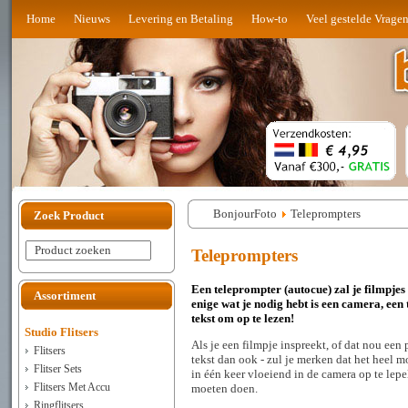
Home
Nieuws
Levering en Betaling
How-to
Veel gestelde Vrage
BonjourFoto
Teleprompters
Zoek Product
Product zoeken
Teleprompters
Een teleprompter (autocue) zal je filmpjes
Assortiment
enige wat je nodig hebt is een camera, een t
tekst om op te lezen!
Studio Flitsers
Als je een filmpje inspreekt, of dat nou een 
Flitsers
tekst dan ook - zul je merken dat het heel mo
Flitser Sets
in één keer vloeiend in de camera op te lepe
Flitsers Met Accu
moeten doen.
Ringflitsers