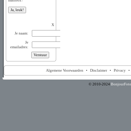
mailbox?
X
Je naam:
Je
emailadres:
Algemene Voorwaarden
•
Disclaimer
•
Privacy
© 2010-2024
BonjourFot