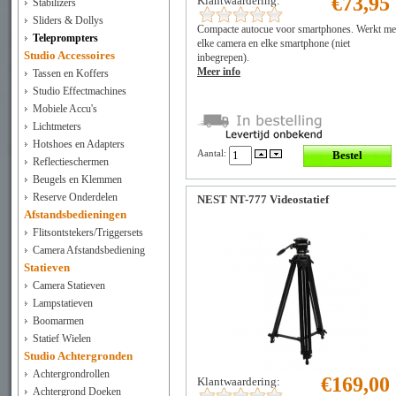
€73,95
Klantwaardering:
Stabilizers
Sliders & Dollys
Compacte autocue voor smartphones. Werkt me
Teleprompters
elke camera en elke smartphone (niet
Studio Accessoires
inbegrepen).
Meer info
Tassen en Koffers
Studio Effectmachines
Mobiele Accu's
Lichtmeters
Hotshoes en Adapters
Aantal:
Reflectieschermen
Beugels en Klemmen
Reserve Onderdelen
NEST NT-777 Videostatief
Afstandsbedieningen
Flitsontstekers/Triggersets
Camera Afstandsbediening
Statieven
Camera Statieven
Lampstatieven
Boomarmen
Statief Wielen
Studio Achtergronden
Achtergrondrollen
€169,00
Klantwaardering:
Achtergrond Doeken