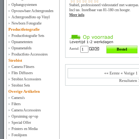
Ophangsystemen
Stabiel, professioneel videostatief met waterpas
Incl tas. Instelbaar van 81-180 cm hoogte.
Opvouwbare Achtergronden
Meer info
Achtergrondfoto op Vinyl
Newborn Fotografie
Productfotografie
Productfotografie Sets
Opnametenten
Opnametafels
Aantal:
Productfoto-Accessoires
Strobist
Camera Flitsers
«« Eerste
« Vorige
1
Flits Diffusers
Strobist Accessoires
Resultaten 
Strobist Sets
Overige Artikelen
Camera's
Filters
Camera Accessoires
Opruiming op=op
Special Offer
Printers en Media
Fotolijsten