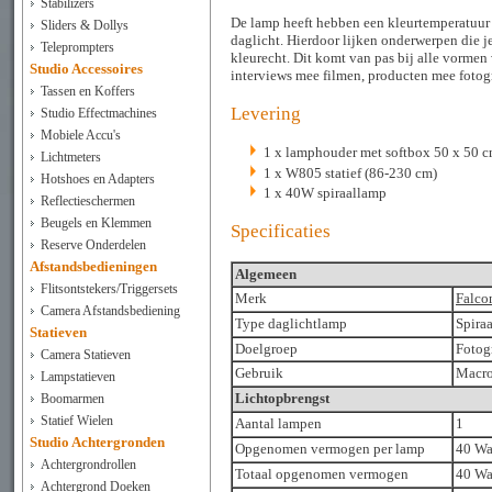
Stabilizers
De lamp heeft hebben een kleurtemperatuur v
Sliders & Dollys
daglicht. Hierdoor lijken onderwerpen die je
Teleprompters
kleurecht. Dit komt van pas bij alle vormen 
Studio Accessoires
interviews mee filmen, producten mee fotogr
Tassen en Koffers
Levering
Studio Effectmachines
Mobiele Accu's
1 x lamphouder met softbox 50 x 50 
Lichtmeters
1 x W805 statief (86-230 cm)
Hotshoes en Adapters
1 x 40W spiraallamp
Reflectieschermen
Beugels en Klemmen
Specificaties
Reserve Onderdelen
Afstandsbedieningen
Algemeen
Flitsontstekers/Triggersets
Merk
Falco
Camera Afstandsbediening
Type daglichtlamp
Spira
Statieven
Doelgroep
Fotog
Camera Statieven
Gebruik
Macro-
Lampstatieven
Lichtopbrengst
Boomarmen
Statief Wielen
Aantal lampen
1
Studio Achtergronden
Opgenomen vermogen per lamp
40 Wa
Achtergrondrollen
Totaal opgenomen vermogen
40 Wa
Achtergrond Doeken