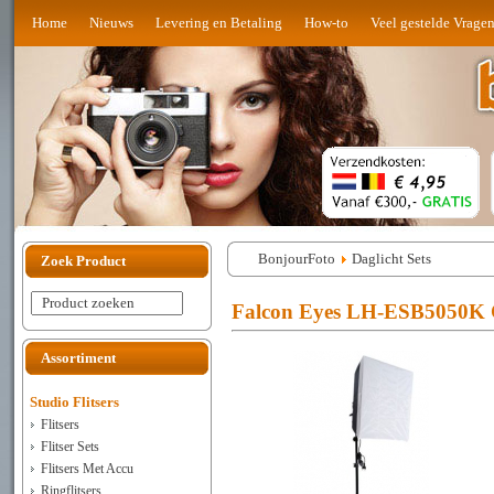
Home
Nieuws
Levering en Betaling
How-to
Veel gestelde Vrage
BonjourFoto
Daglicht Sets
Zoek Product
Product zoeken
Falcon Eyes LH-ESB5050K C
Assortiment
Studio Flitsers
Flitsers
Flitser Sets
Flitsers Met Accu
Ringflitsers