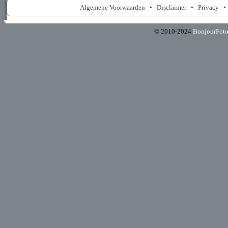
Algemene Voorwaarden
•
Disclaimer
•
Privacy
© 2010-2024
BonjourFot