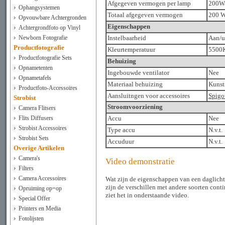
Afgegeven vermogen per lamp
200Wa
Ophangsystemen
Totaal afgegeven vermogen
200 W
Opvouwbare Achtergronden
Eigenschappen
Achtergrondfoto op Vinyl
Newborn Fotografie
Instelbaarheid
Aan/u
Productfotografie
Kleurtemperatuur
5500
Productfotografie Sets
Behuizing
Opnametenten
Ingebouwde ventilator
Nee
Opnametafels
Materiaal behuizing
Kunst
Productfoto-Accessoires
Aansluitngen voor accessoires
Spigo
Strobist
Stroomvoorziening
Camera Flitsers
Flits Diffusers
Accu
Nee
Strobist Accessoires
Type accu
N.v.t.
Strobist Sets
Accuduur
N.v.t.
Overige Artikelen
Camera's
Video demonstratie
Filters
Camera Accessoires
Wat zijn de eigenschappen van een daglicht
zijn de verschillen met andere soorten cont
Opruiming op=op
ziet het in onderstaande video.
Special Offer
Printers en Media
Fotolijsten