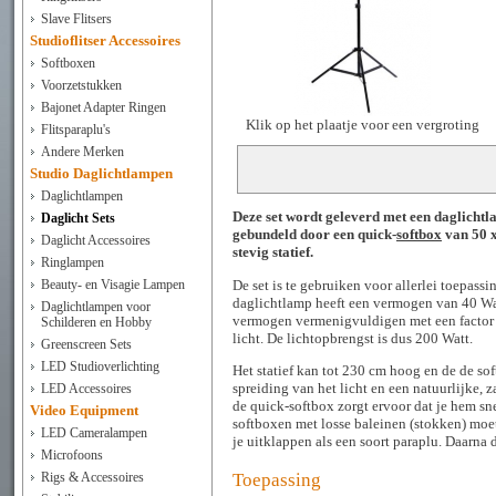
Slave Flitsers
Studioflitser Accessoires
Softboxen
Voorzetstukken
Bajonet Adapter Ringen
Klik op het plaatje voor een vergroting
Flitsparaplu's
Andere Merken
Studio Daglichtlampen
Daglichtlampen
Deze set wordt geleverd met een daglicht
Daglicht Sets
gebundeld door een quick-
softbox
van 50 x
Daglicht Accessoires
stevig statief.
Ringlampen
De set is te gebruiken voor allerlei toepass
Beauty- en Visagie Lampen
daglichtlamp heeft een vermogen van 40 Wat
Daglichtlampen voor
vermogen vermenigvuldigen met een factor 
Schilderen en Hobby
licht. De lichtopbrengst is dus 200 Watt.
Greenscreen Sets
LED Studioverlichting
Het statief kan tot 230 cm hoog en de de so
spreiding van het licht en een natuurlijke, 
LED Accessoires
de quick-softbox zorgt ervoor dat je hem s
Video Equipment
softboxen met losse baleinen (stokken) moe
LED Cameralampen
je uitklappen als een soort paraplu. Daarna d
Microfoons
Toepassing
Rigs & Accessoires