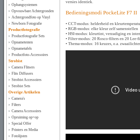
versies identiek.
Ophangsystemen
Opvouwbare Achtergronden
Bedieningsmodi PockeLite F7 II
Achtergrondfoto op Vinyl
• CCT-modus: helderheid en kleurtemperat
Newborn Fotografie
• RGB-modus: elke kleur zelf samenstellen
Productfotografie
• HSI-modus: kleurtint, verzadiging en inten
Productfotografie Sets
• Filter-modus: 20 Rosco-filters en 20 Lee-fi
Opnametenten
• Thema-modus: 16 keuzes, o.a. zwaailichten,
Opnametafels
Productfoto-Accessoires
Strobist
Camera Flitsers
Flits Diffusers
Strobist Accessoires
Strobist Sets
Overige Artikelen
Camera's
Filters
Camera Accessoires
Opruiming op=op
Special Offer
Printers en Media
Fotolijsten