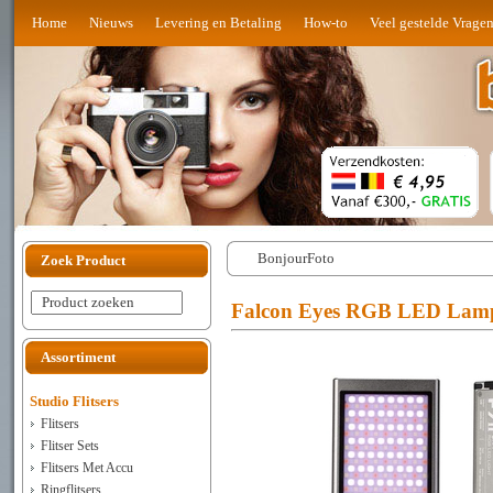
Home
Nieuws
Levering en Betaling
How-to
Veel gestelde Vrage
BonjourFoto
Zoek Product
Product zoeken
Falcon Eyes RGB LED Lamp 
Assortiment
Studio Flitsers
Flitsers
Flitser Sets
Flitsers Met Accu
Ringflitsers