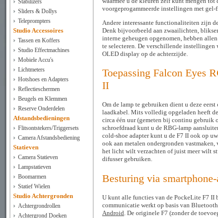
waarmee u de kleuren zelf kunt mengen tot d
Stabilizers
voorgeprogammeerde instellingen met gel-fi
Sliders & Dollys
Teleprompters
Andere interessante functionaliteiten zijn d
Denk bijvoorbeeld aan zwaailichten, bliksem 
Studio Accessoires
interne geheugen opgenomen, hebben allen
Tassen en Koffers
te selecteren. De verschillende instellinge
Studio Effectmachines
OLED display op de achterzijde.
Mobiele Accu's
Lichtmeters
Toepassing Falcon Eyes 
Hotshoes en Adapters
II
Reflectieschermen
Beugels en Klemmen
Om de lamp te gebruiken dient u deze eerst
Reserve Onderdelen
laadkabel. Mits volledig opgeladen heeft de 
Afstandsbedieningen
circa één uur (gemeten bij continu gebruik
schroefdraad kunt u de RBG-lamp aansluiten
Flitsontstekers/Triggersets
cold-shoe adapter kunt u de F7 II ook op uw
Camera Afstandsbediening
ook aan metalen ondergronden vastmaken, v
Statieven
het licht wilt verzachten of juist meer wilt
Camera Statieven
difusser gebruiken.
Lampstatieven
Besturing via smartphone
Boomarmen
Statief Wielen
Studio Achtergronden
U kunt alle functies van de PockeLite F7 I
communicatie werkt op basis van Bluetooth 
Achtergrondrollen
Android
. De originele F7 (zonder de toevoeg
Achtergrond Doeken