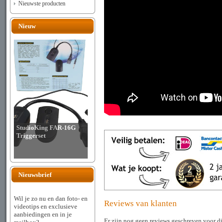
Nieuwste producten
Nieuw
StudioKing FAR-16G
Triggerset
Nieuwsbrief
Wil je zo nu en dan foto- en
Reviews van klanten
videotips en exclusieve
aanbiedingen en in je
Er zijn nog geen reviews geschreven voor di