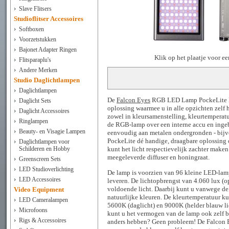
Slave Flitsers
Studioflitser Accessoires
Softboxen
Voorzetstukken
Bajonet Adapter Ringen
Klik op het plaatje voor e
Flitsparaplu's
Andere Merken
Studio Daglichtlampen
Daglichtlampen
De
Falcon Eyes
RGB LED Lamp PockeLite F7 
Daglicht Sets
oplossing waarmee u in alle opzichten zelf 
Daglicht Accessoires
zowel in kleursamenstelling, kleurtemperatuu
Ringlampen
de RGB-lamp over een interne accu en ing
Beauty- en Visagie Lampen
eenvoudig aan metalen ondergronden - bijvo
PockeLite dé handige, draagbare oplossing 
Daglichtlampen voor
Schilderen en Hobby
kunt het licht respectievelijk zachter make
meegeleverde diffuser en honingraat.
Greenscreen Sets
LED Studioverlichting
De lamp is voorzien van 96 kleine LED-lam
LED Accessoires
leveren. De lichtopbrengst van 4.060 lux (op
voldoende licht. Daarbij kunt u vanwege de
Video Equipment
natuurlijke kleuren. De kleurtemperatuur kun
LED Cameralampen
5600K (daglicht) en 9000K (helder blauw lic
Microfoons
kunt u het vermogen van de lamp ook zelf be
Rigs & Accessoires
anders hebben? Geen probleem! De Falcon 