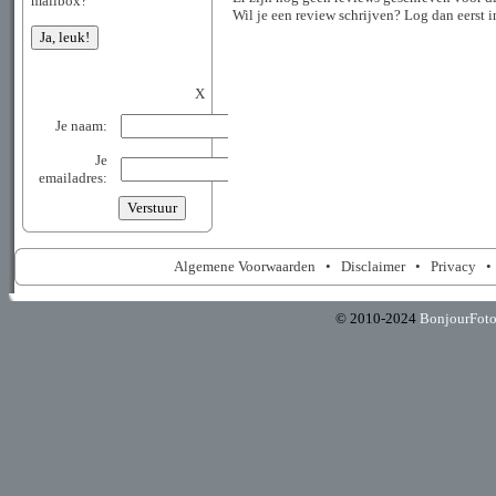
mailbox?
Wil je een review schrijven? Log dan eerst 
X
Je naam:
Je
emailadres:
Algemene Voorwaarden
•
Disclaimer
•
Privacy
© 2010-2024
BonjourFot