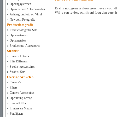
Ophangsystemen
Er zijn nog geen reviews geschreven voor di
Opvouwbare Achtergronden
Wil je een review schrijven? Log dan eerst 
Achtergrondfoto op Vinyl
Newborn Fotografie
Productfotografie
Productfotografie Sets
Opnametenten
Opnametafels
Productfoto-Accessoires
Strobist
Camera Flitsers
Flits Diffusers
Strobist Accessoires
Strobist Sets
Overige Artikelen
Camera's
Filters
Camera Accessoires
Opruiming op=op
Special Offer
Printers en Media
Fotolijsten