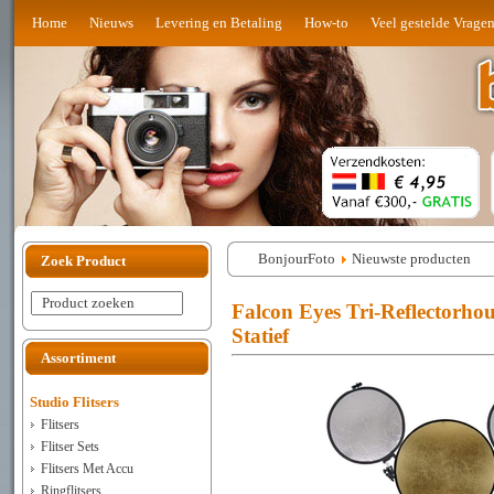
Home
Nieuws
Levering en Betaling
How-to
Veel gestelde Vrage
BonjourFoto
Nieuwste producten
Zoek Product
Product zoeken
Falcon Eyes Tri-Reflectorhou
Statief
Assortiment
Studio Flitsers
Flitsers
Flitser Sets
Flitsers Met Accu
Ringflitsers