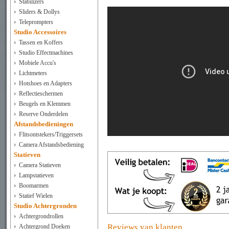
Stabilizers
Sliders & Dollys
Teleprompters
Studio Accessoires
Tassen en Koffers
Studio Effectmachines
Mobiele Accu's
Lichtmeters
Hotshoes en Adapters
Reflectieschermen
Beugels en Klemmen
Reserve Onderdelen
Afstandsbedieningen
Flitsontstekers/Triggersets
Camera Afstandsbediening
Statieven
Camera Statieven
Lampstatieven
Boomarmen
Statief Wielen
Studio Achtergronden
Achtergrondrollen
Reviews van klanten
Achtergrond Doeken