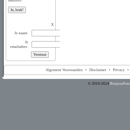
mailbox?
X
Je naam:
Je
emailadres:
Algemene Voorwaarden
•
Disclaimer
•
Privacy
© 2010-2024
BonjourFot