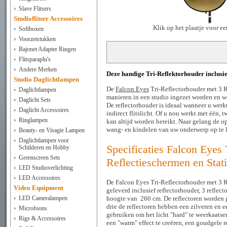
Slave Flitsers
Studioflitser Accessoires
Klik op het plaatje voor e
Softboxen
Voorzetstukken
Bajonet Adapter Ringen
Flitsparaplu's
Andere Merken
Deze handige Tri-Reflektorhouder inclusie
Studio Daglichtlampen
De
Falcon Eyes
Tri-Reflectorhouder met 3 R
Daglichtlampen
manieren in een studio ingezet worden en wo
Daglicht Sets
De reflectorhouder is ideaal wanneer u werkt
Daglicht Accessoires
indirect flitslicht. Of u nou werkt met één, t
Ringlampen
kan altijd worden bereikt. Naar gelang de o
wang- en kindelen van uw onderwerp op te l
Beauty- en Visagie Lampen
Daglichtlampen voor
Specificaties Falcon Eyes 
Schilderen en Hobby
Greenscreen Sets
Reflectieschermen en Stati
LED Studioverlichting
LED Accessoires
De Falcon Eyes Tri-Reflectorhouder met 3 R
Video Equipment
geleverd inclusief reflectorhouder, 3 reflect
LED Cameralampen
hoogte van 260 cm. De reflectoren worden 
drie de reflectoren hebben een zilveren en e
Microfoons
gebruiken om het licht "hard" te weerkaatse
Rigs & Accessoires
een "warm" effect te creëren, een goudgele re