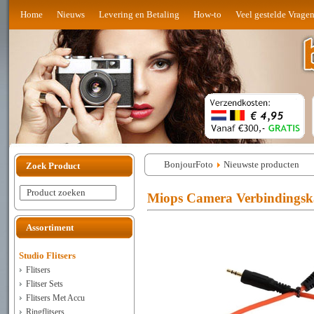
Home
Nieuws
Levering en Betaling
How-to
Veel gestelde Vrage
BonjourFoto
Nieuwste producten
Zoek Product
Product zoeken
Miops Camera Verbindingsk
Assortiment
Studio Flitsers
Flitsers
Flitser Sets
Flitsers Met Accu
Ringflitsers