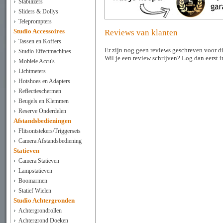
Stabilizers
Sliders & Dollys
Teleprompters
Studio Accessoires
Reviews van klanten
Tassen en Koffers
Er zijn nog geen reviews geschreven voor di
Studio Effectmachines
Wil je een review schrijven? Log dan eerst 
Mobiele Accu's
Lichtmeters
Hotshoes en Adapters
Reflectieschermen
Beugels en Klemmen
Reserve Onderdelen
Afstandsbedieningen
Flitsontstekers/Triggersets
Camera Afstandsbediening
Statieven
Camera Statieven
Lampstatieven
Boomarmen
Statief Wielen
Studio Achtergronden
Achtergrondrollen
Achtergrond Doeken