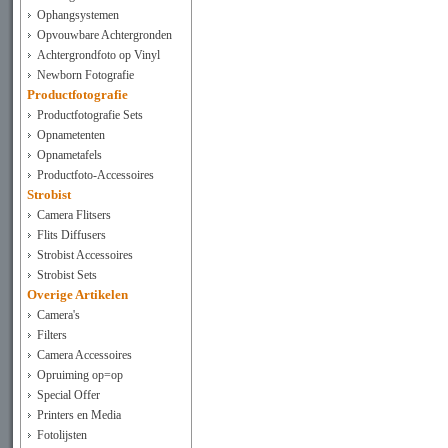
Ophangsystemen
Opvouwbare Achtergronden
Achtergrondfoto op Vinyl
Newborn Fotografie
Productfotografie
Productfotografie Sets
Opnametenten
Opnametafels
Productfoto-Accessoires
Strobist
Camera Flitsers
Flits Diffusers
Strobist Accessoires
Strobist Sets
Overige Artikelen
Camera's
Filters
Camera Accessoires
Opruiming op=op
Special Offer
Printers en Media
Fotolijsten