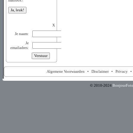
mailbox?
X
Je naam:
Je
emailadres:
Algemene Voorwaarden
•
Disclaimer
•
Privacy
© 2010-2024
BonjourFot