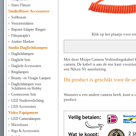
Slave Flitsers
Studioflitser Accessoires
Softboxen
Voorzetstukken
Bajonet Adapter Ringen
Klik op het plaatje voor e
Flitsparaplu's
Andere Merken
Studio Daglichtlampen
Daglichtlampen
Met deze Miops Camera Verbindingskabel k
Daglicht Sets
camera. De kabel is aan de ene kant voorzie
Daglicht Accessoires
een Nikon N1 aansluiting.
Ringlampen
Beauty- en Visagie Lampen
Dit product is geschikt voor de 
Daglichtlampen voor
Schilderen en Hobby
Wanneer u een andere camera heeft, kunt u
Greenscreen Sets
product.
LED Studioverlichting
LED Accessoires
Video Equipment
LED Cameralampen
Microfoons
Rigs & Accessoires