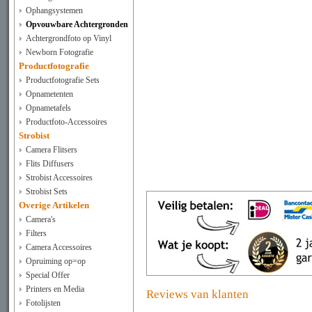
Ophangsystemen
Opvouwbare Achtergronden
Achtergrondfoto op Vinyl
Newborn Fotografie
Productfotografie
Productfotografie Sets
Opnametenten
Opnametafels
Productfoto-Accessoires
Strobist
Camera Flitsers
Flits Diffusers
Strobist Accessoires
Strobist Sets
Overige Artikelen
Camera's
Filters
Camera Accessoires
Opruiming op=op
Special Offer
Printers en Media
Reviews van klanten
Fotolijsten