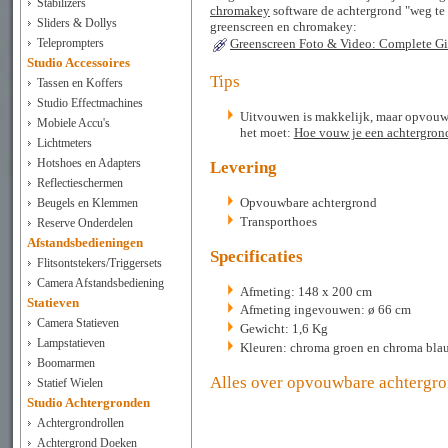
Stabilizers
chromakey
software de achtergrond "weg te p
Sliders & Dollys
greenscreen en chromakey:
Teleprompters
Greenscreen Foto & Video: Complete G
Studio Accessoires
Tips
Tassen en Koffers
Studio Effectmachines
Uitvouwen is makkelijk, maar opvouwen 
Mobiele Accu's
het moet:
Hoe vouw je een achtergron
Lichtmeters
Hotshoes en Adapters
Levering
Reflectieschermen
Opvouwbare achtergrond
Beugels en Klemmen
Transporthoes
Reserve Onderdelen
Afstandsbedieningen
Specificaties
Flitsontstekers/Triggersets
Camera Afstandsbediening
Afmeting: 148 x 200 cm
Statieven
Afmeting ingevouwen: ø 66 cm
Camera Statieven
Gewicht: 1,6 Kg
Lampstatieven
Kleuren: chroma groen en chroma bla
Boomarmen
Alles over opvouwbare achtergro
Statief Wielen
Studio Achtergronden
Achtergrondrollen
Achtergrond Doeken