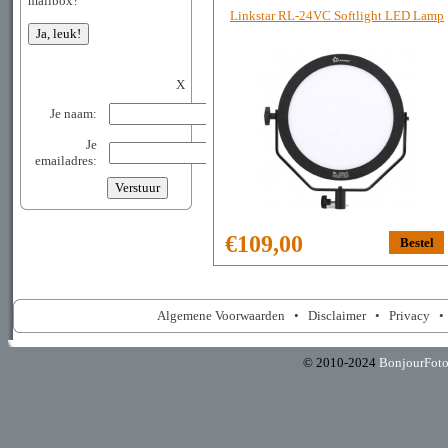
mailbox?
Linkstar RL-24VC Softlight LED Lamp
X
Je naam:
Je
emailadres:
€109,00
Algemene Voorwaarden
•
Disclaimer
•
Privacy
© 2010-2024
BonjourFot