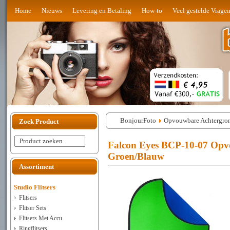
Home
Nieuws
Levering en Betaling
How-to
Veel gestelde Vrage
BonjourFoto
Opvouwbare Achtergro
Zoek Product
Product zoeken
Falcon Eyes BCP-10-07 Opv
Groen/Blauw
Assortiment
Studio Flitsers
Flitsers
Flitser Sets
Flitsers Met Accu
Ringflitsers