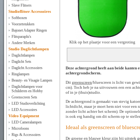
Slave Flitsers
Studioflitser Accessoires
Softboxen
Voorzetstukken
Bajonet Adapter Ringen
Flitsparaplu's
Klik op het plaatje voor een vergroting
Andere Merken
Studio Daglichtlampen
Daglichtlampen
Daglicht Sets
Daglicht Accessoires
Deze achtergrond heeft aan beide kanten e
achtergrondscherm.
Ringlampen
Beauty- en Visagie Lampen
Dit
greenscreen
/bluescreen is licht van ge
Daglichtlampen voor
cm). Toch heb je na uitvouwen een een acht
Schilderen en Hobby
of in je (thuis)studio.
Greenscreen Sets
De achtergrond is gemaakt van stevig katoen 
LED Studioverlichting
lichtdicht, maar je moet hem niet voor een ra
LED Accessoires
zonder licht achter het scherm). De optione
Video Equipment
is ook erg handig om dit scherm op te stelle
LED Cameralampen
Ideaal als greenscreen of bluescr
Microfoons
Rigs & Accessoires
De groene en blauwe kleur zijn bij uitstek g