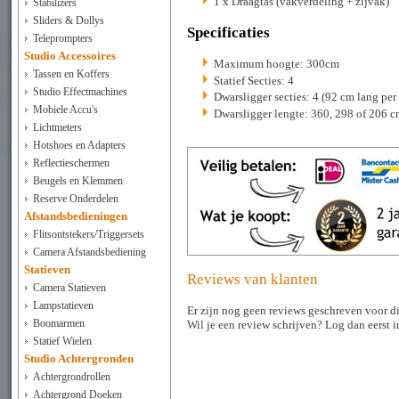
1 x Draagtas (vakverdeling + zijvak)
Stabilizers
Sliders & Dollys
Specificaties
Teleprompters
Studio Accessoires
Maximum hoogte: 300cm
Tassen en Koffers
Statief Secties: 4
Studio Effectmachines
Dwarsligger secties: 4 (92 cm lang per
Mobiele Accu's
Dwarsligger lengte: 360, 298 of 206 
Lichtmeters
Hotshoes en Adapters
Reflectieschermen
Beugels en Klemmen
Reserve Onderdelen
Afstandsbedieningen
Flitsontstekers/Triggersets
Camera Afstandsbediening
Statieven
Reviews van klanten
Camera Statieven
Lampstatieven
Er zijn nog geen reviews geschreven voor di
Boomarmen
Wil je een review schrijven? Log dan eerst 
Statief Wielen
Studio Achtergronden
Achtergrondrollen
Achtergrond Doeken