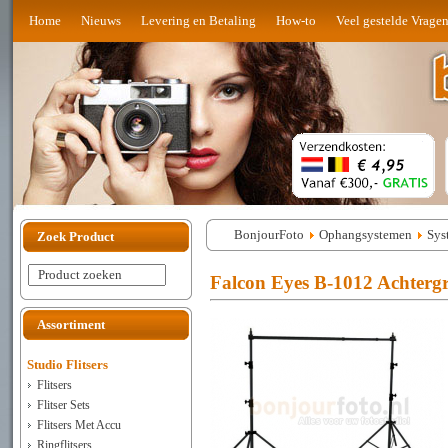
Home
Nieuws
Levering en Betaling
How-to
Veel gestelde Vrage
BonjourFoto
Ophangsystemen
Sys
Zoek Product
Product zoeken
Falcon Eyes B-1012 Achterg
Assortiment
Studio Flitsers
Flitsers
Flitser Sets
Flitsers Met Accu
Ringflitsers