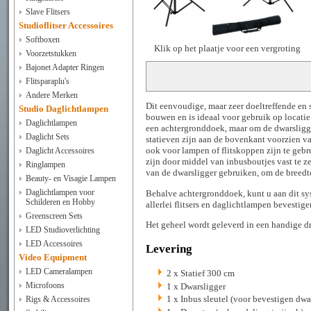
Slave Flitsers
Studioflitser Accessoires
Softboxen
Klik op het plaatje voor een vergroting
Voorzetstukken
Bajonet Adapter Ringen
Flitsparaplu's
Andere Merken
Dit eenvoudige, maar zeer doeltreffende en 
Studio Daglichtlampen
bouwen en is ideaal voor gebruik op locatie
Daglichtlampen
een achtergronddoek, maar om de dwarsligg
Daglicht Sets
statieven zijn aan de bovenkant voorzien v
ook voor lampen of flitskoppen zijn te gebru
Daglicht Accessoires
zijn door middel van inbusboutjes vast te ze
Ringlampen
van de dwarsligger gebruiken, om de breedte
Beauty- en Visagie Lampen
Daglichtlampen voor
Behalve achtergronddoek, kunt u aan dit 
Schilderen en Hobby
allerlei flitsers en daglichtlampen bevestige
Greenscreen Sets
Het geheel wordt geleverd in een handige dr
LED Studioverlichting
LED Accessoires
Levering
Video Equipment
LED Cameralampen
2 x Statief 300 cm
Microfoons
1 x Dwarsligger
1 x Inbus sleutel (voor bevestigen dwa
Rigs & Accessoires