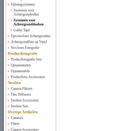
Ophangsystemen
Systemen voor
Achtergrondrollen
Systemen voor
Achtergronddoeken
Gaffer Tape
Opvouwbare Achtergronden
Achtergrondfoto op Vinyl
Newborn Fotografie
Productfotografie
Productfotografie Sets
Opnametenten
Opnametafels
Productfoto-Accessoires
Strobist
Camera Flitsers
Flits Diffusers
Strobist Accessoires
Strobist Sets
Overige Artikelen
Camera's
Filters
Camera Accessoires