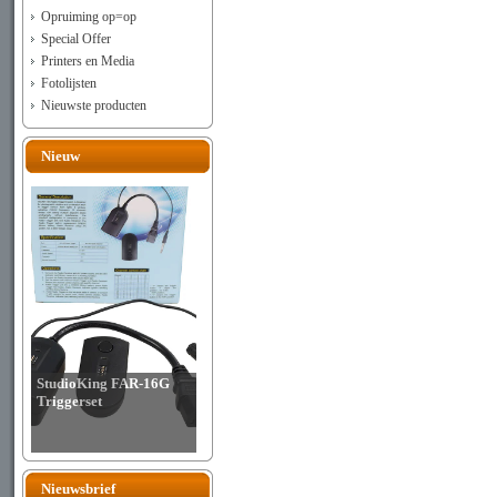
Opruiming op=op
Special Offer
Printers en Media
Fotolijsten
Nieuwste producten
Nieuw
StudioKing FAR-16G
Triggerset
Nieuwsbrief