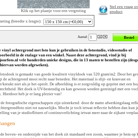
Stel een vraag ov
Klik op het plaatje voor een vergroting
product
eting (breedte x lengte)
:
Aantal:
 vinyl achtergrond met foto kun je gebruiken in de fotostudio, videostudio of
oorbeeld in de etalage van een winkel. Naast deze achtergrond, vind je bij
ourfoto.nl vele honderden unieke designs, die in 13 maten te bestellen zijn (des
 hiervan worden afgeweken).
fotodoek is gemaakt van goede kwaliteit vinyldoek van 520 gram/m2. Door het ge
t de achtergrond mooi recht naar beneden. Het materiaal is slijt- en krasvast en
t/kreukt niet als je het oprolt. De afbeelding is er zorgvuldig op geprint met een h
rechtheid. Het doek is UV-bestendig en kan gewoon worden gereinigd met een voc
. Hierdoor heb je er lang plezier van!
de fotografische eigenschappen zijn uitstekend: door de matte afwerkingslaag refle
chtergrondfoto niet tot nauwelijks. Mocht je toch ietwat reflectie hebben dan kun j
elling van je studioflitsers of continuverlichting ietwat meer naar de zijkant verpla
hangen
de boven- en onderzijde van het doek zit standaard een zoom, waarmee je hem op 