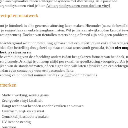
en aan bijvoorbeeld een achtergrondsysteem met dwarsstang. Alle passende
ergrondsystemen vind je hier:
Achtergrondsystemen voor doek en vinyl
ertijd en maatwerk
unt je fotodoek in elke gewenste afmeting laten maken. Hieronder (naast de bestel
 je suggesties van enkele gangbare maten. Wil je hiervan afwijken, dan kan dat (ev
act opnemen). Doeken van tientallen meters hoog of breed zijn ook geen probleem
otoachtergrond wordt op bestelling gemaakt met een levertijd van enkele werkdage
dat elke bestelling dus geheel op maat en naar wens wordt gemaakt, is het
niet mo
doek te retourneren.
de verhouding van de afbeelding anders is dan het gekozen formaat van het doek,
en uitsnede. Je krijgt je ontwerp altijd per e-mail ter goedkeuring voorgelegd. Als j
jken van de standaardmaten, of een eigen foto wilt laten afdrukken op een achtergr
m dan even
contact
op voor een passende offerte.
ending valt onder het normale tarief (kijk
hier
voor informatie).
nmerken
Matte afwerking, weinig glans
Zeer goede vinyl kwaliteit
Hangt recht naar beneden zonder kreuken en vouwen
Duurzaam, slijt- en krasvast
Gemakkelijk schoon te maken
UV licht bestendig
Naadloos