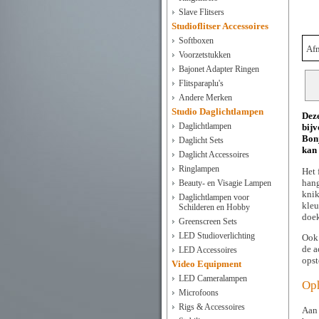
Slave Flitsers
Studioflitser Accessoires
Softboxen
Afm
Voorzetstukken
Bajonet Adapter Ringen
Flitsparaplu's
Andere Merken
Studio Daglichtlampen
Deze
Daglichtlampen
bijv
Bonj
Daglicht Sets
kan
Daglicht Accessoires
Ringlampen
Het 
hang
Beauty- en Visagie Lampen
knik
Daglichtlampen voor
kleu
Schilderen en Hobby
doek
Greenscreen Sets
LED Studioverlichting
Ook 
de a
LED Accessoires
opst
Video Equipment
LED Cameralampen
Op
Microfoons
Rigs & Accessoires
Aan 