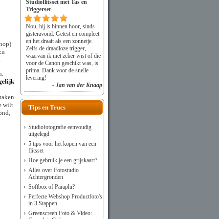
Studioflitsset met Tas en
Triggerset
Nou, hij is binnen hoor, sinds
gisteravond. Getest en compleet
en het draait als een zonnetje.
knop)
Zelfs de draadloze trigger,
en
waarvan ik niet zeker wist of die
.
voor de Canon geschikt was, is
prima. Dank voor de snelle
n.
levering!
gelijk
- Jan van der Knaap
 maken
e wilt
Tips en Trucs
ond,
Studiofotografie eenvoudig
uitgelegd
5 tips voor het kopen van een
flitsset
Hoe gebruik je een grijskaart?
Alles over Fotostudio
Achtergronden
Softbox of Paraplu?
Perfecte Webshop Productfoto's
in 3 Stappen
Greenscreen Foto & Video: