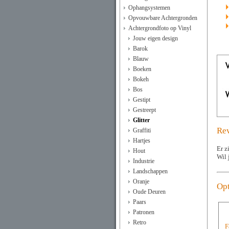
Ophangsystemen
Opvouwbare Achtergronden
Achtergrondfoto op Vinyl
Jouw eigen design
Barok
Blauw
Boeken
Bokeh
Bos
Gestipt
Gestreept
Glitter
Rev
Graffiti
Hartjes
Er z
Hout
Wil 
Industrie
Landschappen
Oranje
Opt
Oude Deuren
Paars
Patronen
Retro
F