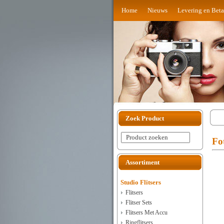
Home
Nieuws
Levering en Beta
Zoek Product
Product zoeken
Fo
Assortiment
Studio Flitsers
Flitsers
Flitser Sets
Flitsers Met Accu
Ringflitsers