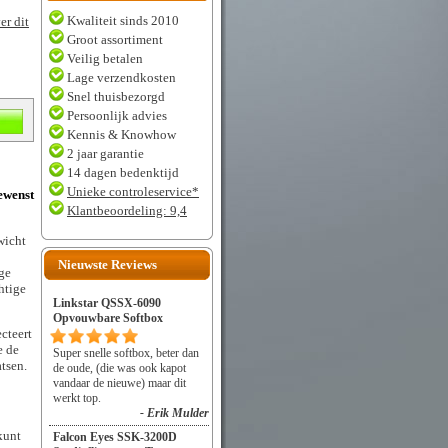
Kwaliteit sinds 2010
er dit
Groot assortiment
Veilig betalen
Lage verzendkosten
Snel thuisbezorgd
Persoonlijk advies
Kennis & Knowhow
2 jaar garantie
14 dagen bedenktijd
Unieke controleservice*
gewenst
Klantbeoordeling: 9,4
wicht
Nieuwste Reviews
oge
htige
Linkstar QSSX-6090
Opvouwbare Softbox
cteert
e de
Super snelle softbox, beter dan
atsen.
de oude, (die was ook kapot
vandaar de nieuwe) maar dit
werkt top.
- Erik Mulder
kunt
Falcon Eyes SSK-3200D