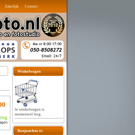
Zakelijk
Contact
Winkelwagen
00
Je winkelwagen is
momenteel leeg.
Bonjourfoto is: