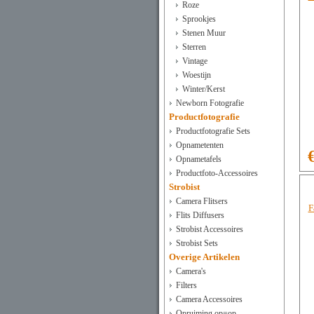
Roze
Sprookjes
Stenen Muur
Sterren
Vintage
Woestijn
Winter/Kerst
Newborn Fotografie
Productfotografie
Productfotografie Sets
Opnametenten
Opnametafels
Productfoto-Accessoires
Strobist
Camera Flitsers
F
Flits Diffusers
Strobist Accessoires
Strobist Sets
Overige Artikelen
Camera's
Filters
Camera Accessoires
Opruiming op=op