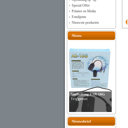
Special Offer
Printers en Media
Fotolijsten
Nieuwste producten
Nieuw
StudioKing FAR-16G
Triggerset
Nieuwsbrief