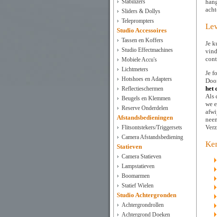
hang
Stabilizers
acht
Sliders & Dollys
Teleprompters
Lev
Studio Accessoires
Tassen en Koffers
Je k
Studio Effectmachines
vind
cont
Mobiele Accu's
Lichtmeters
Je f
Hotshoes en Adapters
Door
het 
Reflectieschermen
Als 
Beugels en Klemmen
we e
Reserve Onderdelen
afwi
Afstandsbedieningen
nee
Verz
Flitsontstekers/Triggersets
Camera Afstandsbediening
Ke
Statieven
Camera Statieven
Lampstatieven
Boomarmen
Statief Wielen
Studio Achtergronden
Achtergrondrollen
Achtergrond Doeken