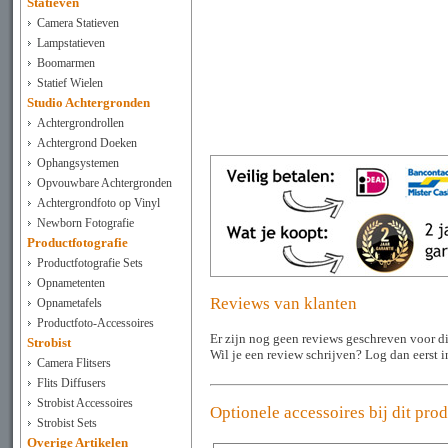
Statieven
Camera Statieven
Lampstatieven
Boomarmen
Statief Wielen
Studio Achtergronden
Achtergrondrollen
Achtergrond Doeken
Ophangsystemen
Opvouwbare Achtergronden
Achtergrondfoto op Vinyl
Newborn Fotografie
Productfotografie
Productfotografie Sets
Opnametenten
Reviews van klanten
Opnametafels
Productfoto-Accessoires
Er zijn nog geen reviews geschreven voor di
Strobist
Wil je een review schrijven? Log dan eerst 
Camera Flitsers
Flits Diffusers
Strobist Accessoires
Optionele accessoires bij dit pro
Strobist Sets
Overige Artikelen