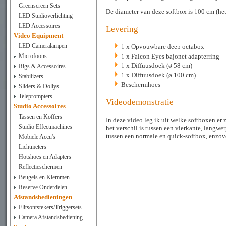
Greenscreen Sets
De diameter van deze softbox is 100 cm (het
LED Studioverlichting
LED Accessoires
Levering
Video Equipment
LED Cameralampen
1 x Opvouwbare deep octabox
1 x Falcon Eyes bajonet adapterring
Microfoons
1 x Diffuusdoek (ø 58 cm)
Rigs & Accessoires
1 x Diffuusdoek (ø 100 cm)
Stabilizers
Beschermhoes
Sliders & Dollys
Teleprompters
Videodemonstratie
Studio Accessoires
Tassen en Koffers
In deze video leg ik uit welke softboxen er
Studio Effectmachines
het verschil is tussen een vierkante, langwe
tussen een normale en quick-softbox, enzov
Mobiele Accu's
Lichtmeters
Hotshoes en Adapters
Reflectieschermen
Beugels en Klemmen
Reserve Onderdelen
Afstandsbedieningen
Flitsontstekers/Triggersets
Camera Afstandsbediening