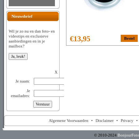
Nieuwsbrief
Wil je zo nu en dan foto- en
videotips en exclusieve
€13,95
aanbiedingen en in je
mailbox?
X
Je naam:
Je
emailadres:
Algemene Voorwaarden
•
Disclaimer
•
Privacy
© 2010-2024
BonjourFot