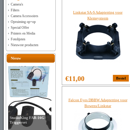
Camera's
Filters
Linkstar SA-S Adapterring voor
Camera Accessoires
Klemsysteem
Opruiming op=op
Special Offer
Printers en Media
Fotolijsten
Nieuwste producten
Nieuw
€11,00
Falcon Eyes DBBW Adapterring voor
Bowens/Linkstar
StudioKing FAR-16G
Triggerset