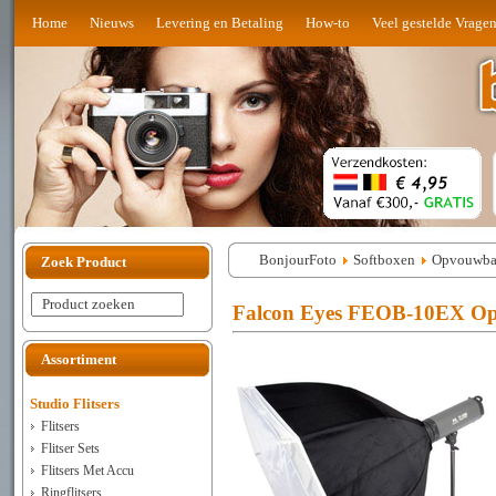
Home
Nieuws
Levering en Betaling
How-to
Veel gestelde Vrage
BonjourFoto
Softboxen
Opvouwbar
Zoek Product
Product zoeken
Falcon Eyes FEOB-10EX Op
Assortiment
Studio Flitsers
Flitsers
Flitser Sets
Flitsers Met Accu
Ringflitsers