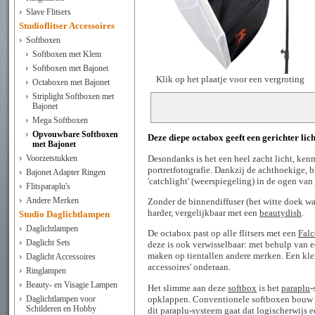
Slave Flitsers
Studioflitser Accessoires
Softboxen
Softboxen met Klem
Softboxen met Bajonet
Klik op het plaatje voor een vergroting
Octaboxen met Bajonet
Striplight Softboxen met
Bajonet
Mega Softboxen
Opvouwbare Softboxen
Deze diepe octabox geeft een gerichter li
met Bajonet
Desondanks is het een heel zacht licht, ken
Voorzetstukken
portretfotografie. Dankzij de achthoekige, 
Bajonet Adapter Ringen
'catchlight' (weerspiegeling) in de ogen van
Flitsparaplu's
Andere Merken
Zonder de binnendiffuser (het witte doek wa
harder, vergelijkbaar met een
beautydish
.
Studio Daglichtlampen
Daglichtlampen
De octabox past op alle flitsers met een
Falc
Daglicht Sets
deze is ook verwisselbaar: met behulp van 
maken op tientallen andere merken. Een klein
Daglicht Accessoires
accessoires' onderaan.
Ringlampen
Beauty- en Visagie Lampen
Het slimme aan deze
softbox
is het
paraplu
-
opklappen. Conventionele softboxen bouw je
Daglichtlampen voor
Schilderen en Hobby
dit paraplu-systeem gaat dat logischerwijs ee