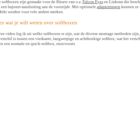
 softboxen zijn gemaakt voor de flitsers van o.a.
Falcon Eyes
en Linkstar die besc
 een bajonet-aansluiting aan de voorzijde. Met optionele
adapterringen
kunnen ze
hikt worden voor vele andere merken.
es wat je wilt weten over softboxen
eze video leg ik uit welke softboxen er zijn, wat de diverse montage methoden zijn,
verschil is tussen een vierkante, langwerpige en achthoekige softbox, wat het versch
en een normale en quick-softbox, enzovoorts.