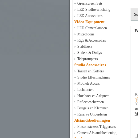
Greenscreen Sets
LED Studioverlichting
So
LED Accessoires
Video Equipment
LED Cameralampen
F
Microfoons
Rigs & Accessoires
Stabilizers
Sliders & Dollys
Teleprompters
Studio Accessoires
Tassen en Koffers
Studio Effectmachines
Mobiele Accu's
Lichtmeters
K
Hotshoes en Adapters
Reflectieschermen
30
Beugels en Klemmen
st
Me
Reserve Onderdelen
Afstandsbedieningen
Flitsontstekers/Triggersets
Camera Afstandsbediening