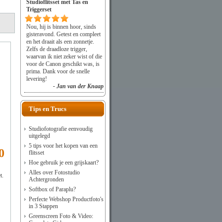
Studioflitsset met Tas en
Triggerset
Nou, hij is binnen hoor, sinds
gisteravond. Getest en compleet
en het draait als een zonnetje.
Zelfs de draadloze trigger,
waarvan ik niet zeker wist of die
voor de Canon geschikt was, is
prima. Dank voor de snelle
levering!
- Jan van der Knaap
Tips en Trucs
Studiofotografie eenvoudig
uitgelegd
5 tips voor het kopen van een
0
flitsset
Hoe gebruik je een grijskaart?
Alles over Fotostudio
t.
Achtergronden
Softbox of Paraplu?
Perfecte Webshop Productfoto's
in 3 Stappen
Greenscreen Foto & Video: