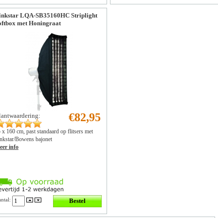
inkstar LQA-SB35160HC Striplight
oftbox met Honingraat
€82,95
lantwaardering:
 x 160 cm, past standaard op flitsers met
nkstar/Bowens bajonet
er info
ntal: