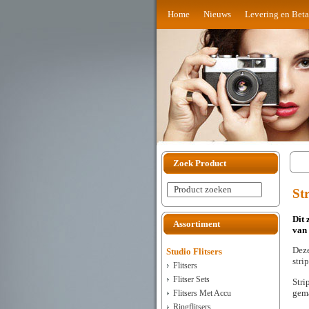
Home
Nieuws
Levering en Beta
Zoek Product
Product zoeken
St
Dit 
Assortiment
van 
Deze
Studio Flitsers
stri
Flitsers
Flitser Sets
Stri
gema
Flitsers Met Accu
Ringflitsers