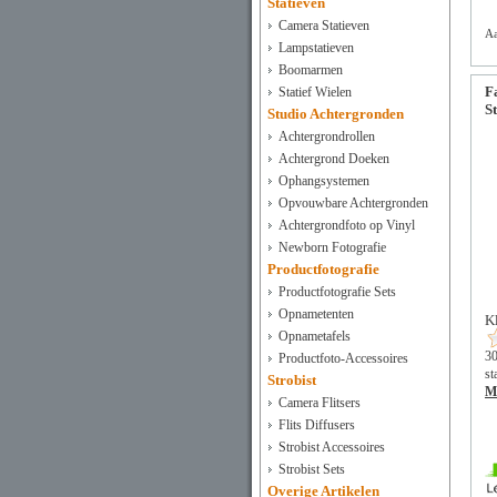
Statieven
Camera Statieven
Aa
Lampstatieven
Boomarmen
F
Statief Wielen
S
Studio Achtergronden
Achtergrondrollen
Achtergrond Doeken
Ophangsystemen
Opvouwbare Achtergronden
Achtergrondfoto op Vinyl
Newborn Fotografie
Productfotografie
Productfotografie Sets
Opnametenten
K
Opnametafels
30
Productfoto-Accessoires
st
Strobist
Me
Camera Flitsers
Flits Diffusers
Strobist Accessoires
Strobist Sets
Overige Artikelen