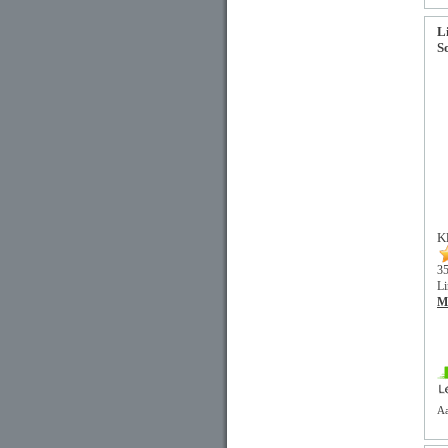
L
S
K
35
Li
Me
Aa