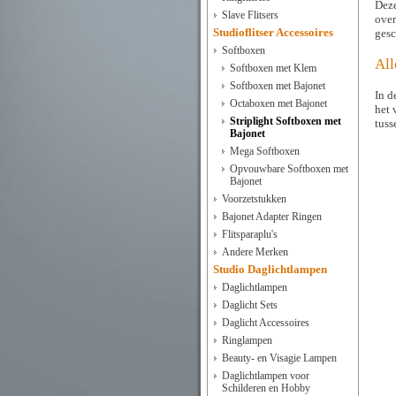
Deze
Slave Flitsers
over
Studioflitser Accessoires
gesc
Softboxen
All
Softboxen met Klem
Softboxen met Bajonet
In d
Octaboxen met Bajonet
het 
Striplight Softboxen met
tuss
Bajonet
Mega Softboxen
Opvouwbare Softboxen met
Bajonet
Voorzetstukken
Bajonet Adapter Ringen
Flitsparaplu's
Andere Merken
Studio Daglichtlampen
Daglichtlampen
Daglicht Sets
Daglicht Accessoires
Ringlampen
Beauty- en Visagie Lampen
Daglichtlampen voor
Schilderen en Hobby