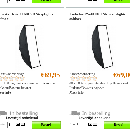
inkstar RS-30160LSR Striplight-
Linkstar RS-40180LSR Striplight-
oftbox
softbox
€69,95
€69,0
lantwaardering:
Klantwaardering:
 x 160 cm, past standaard op flitsers met
40 x 180 cm, past standaard op flitsers met
nkstar/Bowens bajonet
Linkstar/Bowens bajonet
er info
Meer info
ntal:
Aantal: