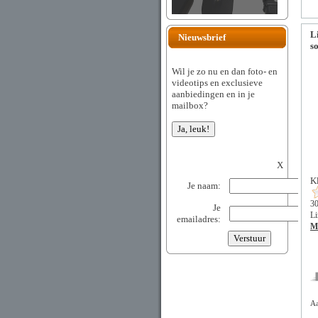
L
Nieuwsbrief
s
Wil je zo nu en dan foto- en
videotips en exclusieve
aanbiedingen en in je
mailbox?
X
K
Je naam:
30
Je
Li
emailadres:
Me
Aa