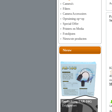
Camera's
Aa
Filters
Camera Accessoires
F
Opruiming op=op
S
Special Offer
Printers en Media
Fotolijsten
Nieuwste producten
Nieuw
K
40
st
Me
StudioKing FAR-16G
Triggerset
Aa