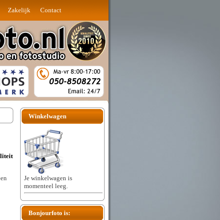
Zakelijk
Contact
Winkelwagen
iteit
Je winkelwagen is
een
momenteel leeg.
Bonjourfoto is: