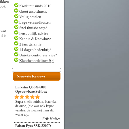
hikken
Kwaliteit sinds 2010
 ook
Groot assortiment
Veilig betalen
Lage verzendkosten
Snel thuisbezorgd
 wat
Persoonlijk advies
il is
Kennis & Knowhow
2 jaar garantie
14 dagen bedenktijd
Unieke controleservice*
Klantbeoordeling: 9,4
Nieuwste Reviews
Linkstar QSSX-6090
Opvouwbare Softbox
Super snelle softbox, beter dan
de oude, (die was ook kapot
vandaar de nieuwe) maar dit
werkt top.
- Erik Mulder
Falcon Eyes SSK-3200D