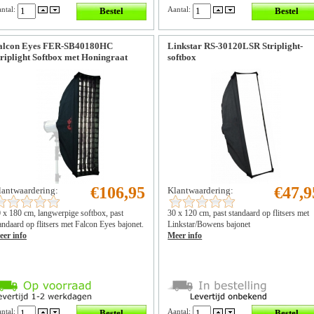
ntal:
Aantal:
alcon Eyes FER-SB40180HC
Linkstar RS-30120LSR Striplight-
triplight Softbox met Honingraat
softbox
€106,95
€47,9
lantwaardering:
Klantwaardering:
 x 180 cm, langwerpige softbox, past
30 x 120 cm, past standaard op flitsers met
andaard op flitsers met Falcon Eyes bajonet.
Linkstar/Bowens bajonet
er info
Meer info
ntal:
Aantal: