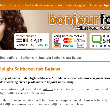
ling
How-to
Veel gestelde Vragen
Wat Klanten Zeggen
Email met tips
BonjourFoto
Softboxen
Striplight Softboxen met Bajonet
riplight Softboxen met Bajonet
zijn professionele striplight softboxen.Ze onderscheiden zich door een goede kwal
de afwerking en een professionele bajonet-aansluiting.
 aansluiting zorgt ervoor dat de
softbox
goed en stevig blijft zitten. Bijvoorbeeld 
plight softbox van wel 180 cm lang!
plight softboxen verdelen het licht in een langwerpige bundel. Hiermee is het vrij
kkelijk een persoon van top tot teen gelijkmatig uit te lichten.