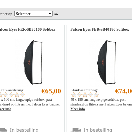
rteer op:
alcon Eyes FER-SB30160 Softbox
Falcon Eyes FER-SB40180 Softbox
€65,00
€74,0
lantwaardering:
Klantwaardering:
 x 160 cm, langwerpige softbox, past
40 x 180 cm, langwerpige softbox, past
andaard op flitsers met Falcon Eyes bajonet.
standaard op flitsers met Falcon Eyes bajone
er info
Meer info