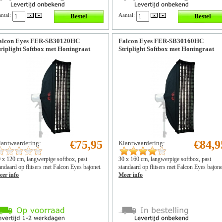
ntal:
Aantal:
alcon Eyes FER-SB30120HC
Falcon Eyes FER-SB30160HC
triplight Softbox met Honingraat
Striplight Softbox met Honingraat
€75,95
€84,9
lantwaardering:
Klantwaardering:
 x 120 cm, langwerpige softbox, past
30 x 160 cm, langwerpige softbox, past
andaard op flitsers met Falcon Eyes bajonet.
standaard op flitsers met Falcon Eyes bajone
er info
Meer info