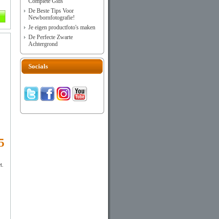
Complete Gids
De Beste Tips Voor
Newbornfotografie!
Je eigen productfoto's maken
De Perfecte Zwarte
Achtergrond
Socials
5
t.